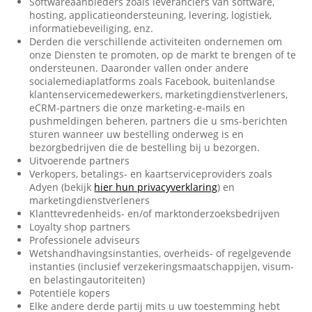
Softwareaanbieders zoals leveranciers van software,
hosting, applicatieondersteuning, levering, logistiek,
informatiebeveiliging, enz.
Derden die verschillende activiteiten ondernemen om
onze Diensten te promoten, op de markt te brengen of te
ondersteunen. Daaronder vallen onder andere
socialemediaplatforms zoals Facebook, buitenlandse
klantenservicemedewerkers, marketingdienstverleners,
eCRM-partners die onze marketing-e-mails en
pushmeldingen beheren, partners die u sms-berichten
sturen wanneer uw bestelling onderweg is en
bezorgbedrijven die de bestelling bij u bezorgen.
Uitvoerende partners
Verkopers, betalings- en kaartserviceproviders zoals
Adyen (bekijk
hier hun privacyverklaring
) en
marketingdienstverleners
Klanttevredenheids- en/of marktonderzoeksbedrijven
Loyalty shop partners
Professionele adviseurs
Wetshandhavingsinstanties, overheids- of regelgevende
instanties (inclusief verzekeringsmaatschappijen, visum-
en belastingautoriteiten)
Potentiële kopers
Elke andere derde partij mits u uw toestemming hebt