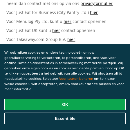
neem dan contact met ons op via ons
privacyformulier
Voor Just Eat for Business (City Pantry Ltd.)
hier
Voor Menulog Pty Ltd. kunt u
hier
contact opnemen
Voor Just Eat UK kunt u
hier
contact opnemen
Voor Takeaway.com Group B.V.
hier
Just Eat Takeaway.com Data Protection Officer -
Wij gebruiken cookies en andere technologieën om uw
Takeaway.com Group B.V.
gebruikerservaring te verbeteren, te personaliseren, analyses voor
optimalisatie en advertenties in samenwerking met derde partijen. Wij
Piet Heinkade 61
gebruiken onze eigen cookies en cookies van derde partijen. Door op OK
1019 GM Amsterdam
te klikken accepteert u het gebruik van alle cookies. Wij plaatsen altijd
Nederland
noodzakelijke cookies. Selecteer
Voorkeuren beheren
om te kiezen
welke cookies u wilt accepteren, om uw voorkeur aan te passen en voor
Bijgewerkte versies van deze
meer informatie.
Privacyverklaring
OK
Wij kunnen deze Verklaring van tijd tot tijd bijwerken als
reactie op veranderende juridische, technische of zakelijke
ontwikkelingen. Wanneer wij onze Privacyverklaring
Essentiële
bijwerken, zullen wij passende maatregelen nemen om u
op de hoogte te brengen, in overeenstemming met het